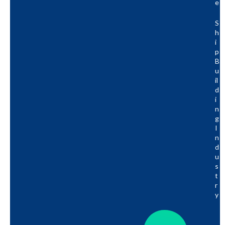
E
S
H
I
P
B
U
Il
D
I
N
G
I
N
D
U
S
T
R
Y