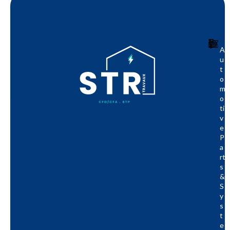
A
U
T
O
M
O
Ti
V
E
P
A
Rt
S
&
S
Y
S
T
E