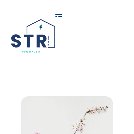
STR TRAVAUX sarl
Votre Expert en Travaux d'Électricité Générale, Bâtiment et Génie Civil