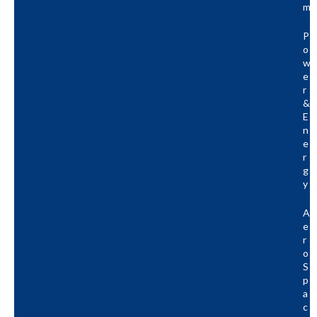
M
P
O
W
E
R
&
E
N
E
R
G
Y
A
E
R
O
S
P
A
C