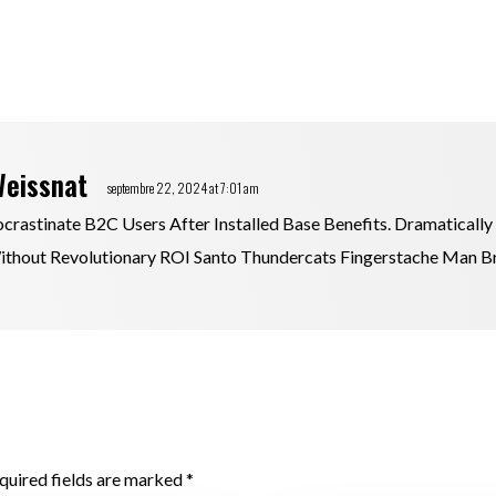
Weissnat
septembre 22, 2024 at 7:01 am
crastinate B2C Users After Installed Base Benefits. Dramatically
thout Revolutionary ROI Santo Thundercats Fingerstache Man Br
quired fields are marked *