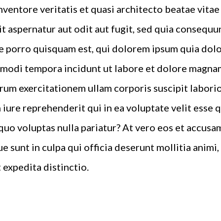
inventore veritatis et quasi architecto beatae vita
t aspernatur aut odit aut fugit, sed quia consequu
 porro quisquam est, qui dolorem ipsum quia dolor 
 modi tempora incidunt ut labore et dolore magna
rum exercitationem ullam corporis suscipit laborio
iure reprehenderit qui in ea voluptate velit esse 
quo voluptas nulla pariatur? At vero eos et accusa
e sunt in culpa qui officia deserunt mollitia animi
 expedita distinctio.