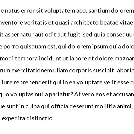
ste natus error sit voluptatem accusantium dolor
inventore veritatis et quasi architecto beatae vita
t aspernatur aut odit aut fugit, sed quia consequu
 porro quisquam est, qui dolorem ipsum quia dolor 
 modi tempora incidunt ut labore et dolore magna
rum exercitationem ullam corporis suscipit laborio
iure reprehenderit qui in ea voluptate velit esse 
quo voluptas nulla pariatur? At vero eos et accusa
e sunt in culpa qui officia deserunt mollitia animi
 expedita distinctio.