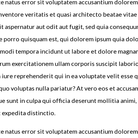
ste natus error sit voluptatem accusantium dolor
inventore veritatis et quasi architecto beatae vita
t aspernatur aut odit aut fugit, sed quia consequu
 porro quisquam est, qui dolorem ipsum quia dolor 
 modi tempora incidunt ut labore et dolore magna
rum exercitationem ullam corporis suscipit laborio
iure reprehenderit qui in ea voluptate velit esse 
quo voluptas nulla pariatur? At vero eos et accusa
e sunt in culpa qui officia deserunt mollitia animi
 expedita distinctio.
ste natus error sit voluptatem accusantium dolor