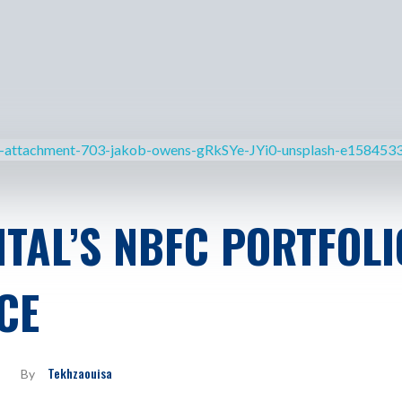
ITAL’S NBFC PORTFOLI
CE
Tekhzaouisa
By